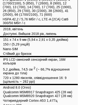
(1700/2100), 5 (850), 7 (2600), 8 (900), 12
(700), 13 (700), 14 (700), 17 (700), 25 (1900),
26 (850), 29 (700), 30 (2300), 38 (2600), 41
(2500), 66 (1700/2100), 71 (600)
HSPA 42,2 / 5,76 Мбіт / с, LTE-A (2CA) Cat6
300/50 Мбіт / с
2018, квітень
Доступні. Вийшов 2018 рік, липень
151 x 74 x 9 мм (5,94 x 2,91 x 0,35 дюйма)
150 г (5,29 унцій)
Nano-SIM
Стійкий до бризок
IPS LCD ємнісний сенсорний екран, 16М
кольорів
2
5,2 дюйма, 74,5 см
(~ 66,7% відношення
екрана до тіла)
720 x 1280 пікселів, співвідношення 16: 9
(щільність ~ 282 ppi)
Android 8.0 (Oreo)
Qualcomm MSM8917 Snapdragon 425 (28 нм)
Qualcomm MSM8920 Snapdragon 427 (28 нм)
Чотириядерний Cortex-A53 1,4 ГГц