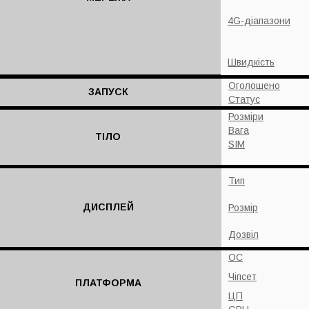
4G-діапазони
Швидкість
Оголошено
ЗАПУСК
Статус
Розміри
Вага
ТІЛО
SIM
Тип
ДИСПЛЕЙ
Розмір
Дозвіл
ОС
Чіпсет
ПЛАТФОРМА
ЦП