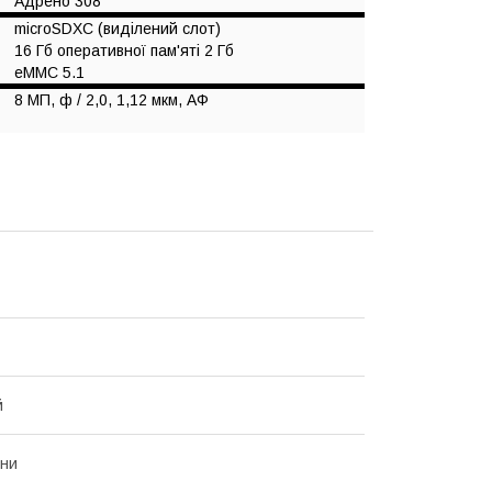
Адрено 308
microSDXC (виділений слот)
16 Гб оперативної пам'яті 2 Гб
eMMC 5.1
8 МП, ф / 2,0, 1,12 мкм, АФ
й
ни