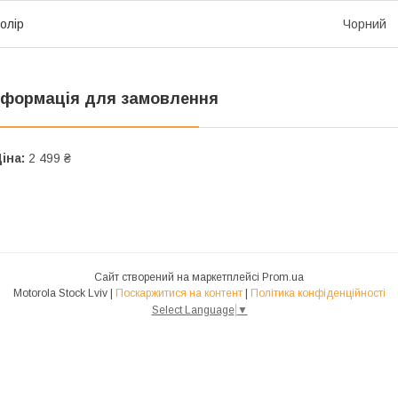
олір
Чорний
нформація для замовлення
іна:
2 499 ₴
Сайт створений на маркетплейсі
Prom.ua
Motorola Stock Lviv |
Поскаржитися на контент
|
Політика конфіденційності
Select Language
▼