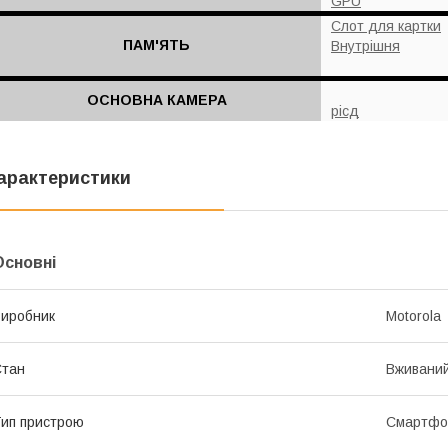
GPU
Слот для картки
ПАМ'ЯТЬ
Внутрішня
ОСНОВНА КАМЕРА
рісд
арактеристики
Основні
иробник
Motorola
Стан
Вживани
ип пристрою
Смартфо