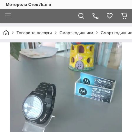
Моторола Сток Львів
Товари та послуги
Смарт-годинники
Смарт годинник