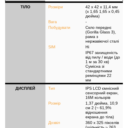
ТІЛО
Розміри
42 x 42 x 11,4 мм
(x 1,65 1,65 x 0,45
дюйма)
Вага
-
Побудувати
Скло переднє
(Gorilla Glass 3),
рама з
нержавіючої сталі
SIM
Ні
IP67 захищеність
від пилу / води (до
1 м за 30 хв)
Сумісна зі
стандартними
ремінцями 22
мм
ДИСПЛЕЙ
Тип
IPS LCD ємнісний
сенсорний екран,
16М кольорів
Розмір
1,37 дюйма, 10,9
см
2
(~ 61,9%
відношення
екрана до тіла)
Дозвіл
360 x 325 пікселів
(щільність ~ 263