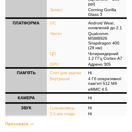
ppi)
Захист
Corning Gorilla
Glass 3
ПЛАТФОРМА
ОС
Android Wear,
оновлений до 2.1
Чіпсет
Qualcomm
MSM8926
Snapdragon 400
(28 нм)
ЦП
Чотириядерний
1.2 ГГц Cortex-A7
GPU
Адрено 305
ПАМ'ЯТЬ
Слот для картки
Ні
Внутрішня
4 Гб оперативної
пам'яті 512 Мб
eMMC 4.5
КАМЕРА
Ні
ЗВУК
Гучномовець
Ні
3,5 мм гніздо
Ні
Приховати