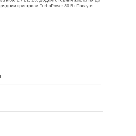
тва Moto Z / Z2, Z3. Додайте години живлення до
зарядним пристроєм TurboPower 30 Вт Послуги
й