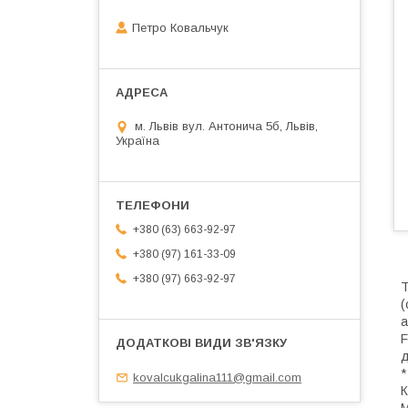
Петро Ковальчук
м. Львів вул. Антонича 5б, Львів,
Україна
+380 (63) 663-92-97
+380 (97) 161-33-09
+380 (97) 663-92-97
T
(
а
F
д
*
kovalcukgalina111@gmail.com
К