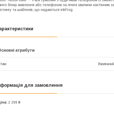
oto TurboPower ™ Pack сумісний з будь-яким телефоном із сімейс
вого блоку живлення або телефоном за лічені хвилини настінним 
істингу та шаблонів, що надаються inkFrog
арактеристики
Основні атрибути
Стан
Вживани
нформація для замовлення
іна:
2 299 ₴