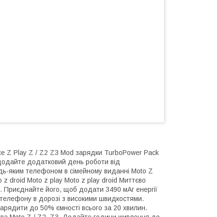
ce Z Play Z / Z2 Z3 Mod зарядки TurboPower Pack
о додайте додатковий день роботи від
дь-яким телефоном в сімейному виданні Moto Z
o z droid Moto z play Moto z play droid Миттєво
 Приєднайте його, щоб додати 3490 мАг енергії
о телефону в дорозі з високими швидкостями.
 зарядити до 50% ємності всього за 20 хвилин.