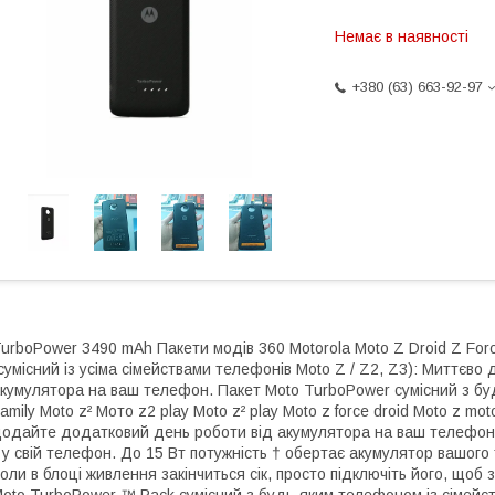
Немає в наявності
+380 (63) 663-92-97
urboPower 3490 mAh Пакети модів 360 Motorola Moto Z Droid Z For
сумісний із усіма сімействами телефонів Moto Z / Z2, Z3): Миттєв
кумулятора на ваш телефон. Пакет Moto TurboPower сумісний з бу
amily Moto z² Мото z2 play Moto z² play Moto z force droid Moto z mot
одайте додатковий день роботи від акумулятора на ваш телефон.
 у свій телефон. До 15 Вт потужність † обертає акумулятор вашог
оли в блоці живлення закінчиться сік, просто підключіть його, щоб