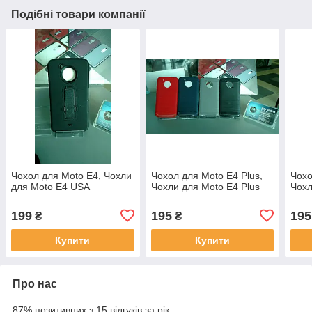
Подібні товари компанії
Чохол для Moto E4, Чохли
Чохол для Moto E4 Plus,
Чохо
для Moto E4 USA
Чохли для Moto E4 Plus
Чохл
199
195
195
₴
₴
Купити
Купити
Про нас
87% позитивних з 15 відгуків за рік