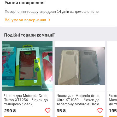
Умови повернення
Повернення товару впродовж 14 днів за домовленістю
Всі умови повернення
Подібні товари компанії
Чохол для Motorola Droid
Чохол для Motorola droid
Чохо
Turbo XT1254... Чохли до
Ultra XT1080 ... Чохли до
Maxx
телефону Speck
телефону Motorola Droid
до т
Ultra.
Droi
299
95
195
₴
₴