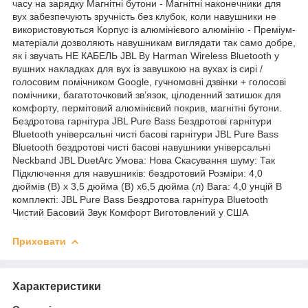
часу на зарядку Магнітні бутони - Магнітні наконечники для
вух забезпечують зручність без клубок, коли навушники не
використовуються Корпус із алюмінієвого алюмінію - Преміум-
матеріали дозволяють навушникам виглядати так само добре,
як і звучать НЕ КАБЕЛЬ JBL By Harman Wireless Bluetooth у
вушних накладках для вух із завушкою на вухах із сирі /
голосовим помічником Google, гучномовні дзвінки + голосові
помічники, багатоточковий зв’язок, цілоденний затишок для
комфорту, пермітовий алюмінієвий покрив, магнітні бутони.
Бездротова гарнітура JBL Pure Bass Бездротові гарнітури
Bluetooth універсальні чисті басові гарнітури JBL Pure Bass
Bluetooth бездротові чисті басові навушники універсальні
Neckband JBL DuetArc Умова: Нова Скасування шуму: Так
Підключення для навушників: бездротовий Розміри: 4,0
дюймів (В) х 3,5 дюйма (В) х6,5 дюйма (л) Вага: 4,0 унцій В
комплекті: JBL Pure Bass Бездротова гарнітура Bluetooth
Чистий Басовий Звук Комфорт Виготовлений у США
Приховати
Характеристики