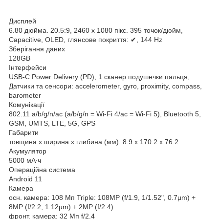
Дисплей
6.80 дюйма. 20.5:9, 2460 x 1080 пікс. 395 точок/дюйм,
Capacitive, OLED, глянсове покриття: ✔, 144 Hz
Зберігання даних
128GB
Інтерфейси
USB-C Power Delivery (PD), 1 сканер подушечки пальця,
Датчики та сенсори: accelerometer, gyro, proximity, compass,
barometer
Комунікації
802.11 a/b/g/n/ac (a/b/g/n = Wi-Fi 4/ac = Wi-Fi 5), Bluetooth 5,
GSM, UMTS, LTE, 5G, GPS
Габарити
товщина х ширина х глибина (мм): 8.9 x 170.2 x 76.2
Акумулятор
5000 мА⋅ч
Операційна система
Android 11
Камера
осн. камера: 108 Мп Triple: 108MP (f/1.9, 1/1.52", 0.7µm) +
8MP (f/2.2, 1.12µm) + 2MP (f/2.4)
фронт. камера: 32 Мп f/2.4