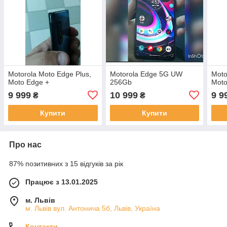
Motorola Moto Edge Plus,
Motorola Edge 5G UW
Moto
Moto Edge +
256Gb
Moto
9 999
10 999
9 9
₴
₴
Купити
Купити
Про нас
87% позитивних з 15 відгуків за рік
Працює з 13.01.2025
м. Львів
м. Львів вул. Антонича 5б, Львів, Україна
Контакти